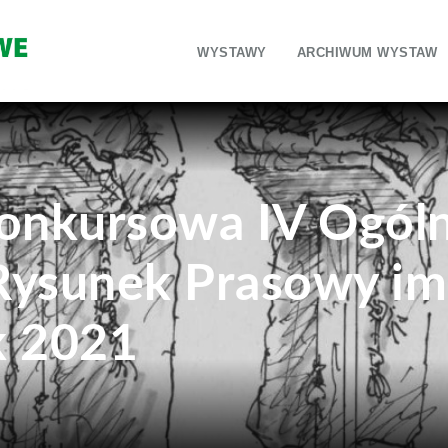
WYSTAWY
ARCHIWUM WYSTAW
nkursowa IV Ogóln
Rysunek Prasowy im
k 2021