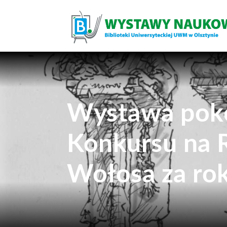
Wystawa poko
Konkursu na 
Wołosa za ro