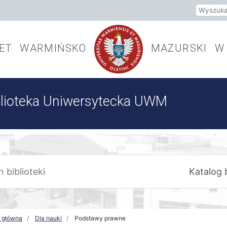
Szukaj
TET WARMIŃSKO
MAZURSKI W 
blioteka Uniwersytecka UWM
a główna
Dla nauki
Podstawy prawne