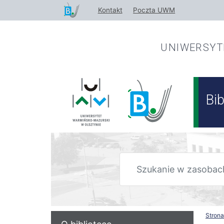
Przejdź
Kontakt
Poczta UWM
do
treści
UNIWERSY
Bi
Stron