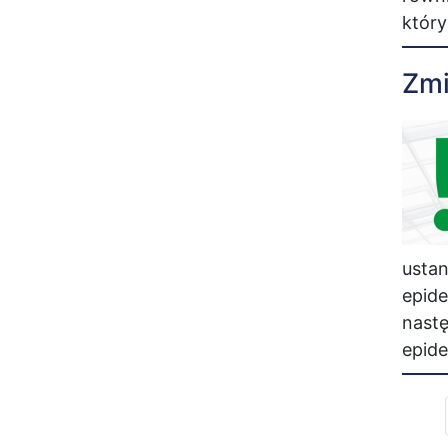
który
Zmi
ustan
epide
nastę
epid
Str