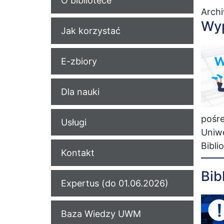
O bibliotece
Arch
Wyp
Jak korzystać
E-zbiory
Dla nauki
pośre
Usługi
Uniwe
Bibli
Kontakt
Bib
Expertus (do 01.06.2026)
Baza Wiedzy UWM