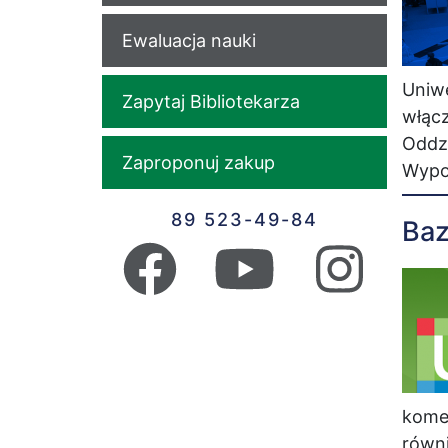
Ewaluacja nauki
Uniwe
Zapytaj Bibliotekarza
włącz
Oddzi
Zaproponuj zakup
Wypo
89 523-49-84
Baz
komen
równi