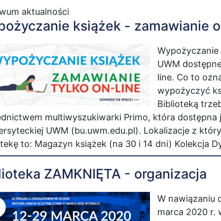
iwum aktualności
ożyczanie książek - zamawianie o
Wypożyczanie k
UWM dostępne j
line. Co to oz
wypożyczyć ksi
Biblioteką trz
dnictwem multiwyszukiwarki Primo, która dostępna jes
rsyteckiej UWM (bu.uwm.edu.pl). Lokalizacje z któ
otekę to: Magazyn książek (na 30 i 14 dni) Kolekcja
lioteka ZAMKNIĘTA - organizacja
W nawiązaniu 
marca 2020 r. 