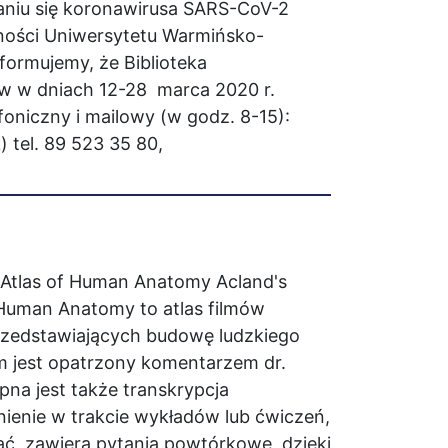
aniu się koronawirusa SARS-CoV-2
ności Uniwersytetu Warmińsko-
formujemy, że Biblioteka
ków w dniach 12-28 marca 2020 r.
foniczny i mailowy (w godz. 8-15):
 tel. 89 523 35 80,
deo Atlas of Human Anatomy Acland's
 Human Anatomy to atlas filmów
przedstawiających budowę ludzkiego
ilm jest opatrzony komentarzem dr.
pna jest także transkrypcja
ienie w trakcie wykładów lub ćwiczeń,
ć, zawiera pytania powtórkowe, dzięki