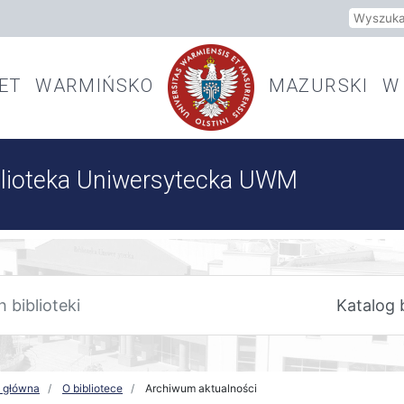
Szukaj
TET WARMIŃSKO
MAZURSKI W 
blioteka Uniwersytecka UWM
a główna
O bibliotece
Archiwum aktualności