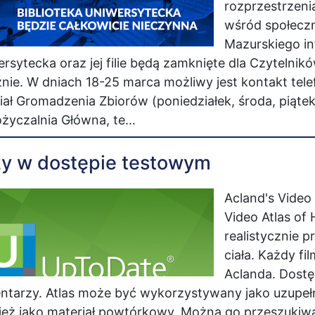
rozprzestrzeni
wśród społecz
Mazurskiego in
rsytecka oraz jej filie będą zamknięte dla Czytelni
nie. W dniach 18-25 marca możliwy jest kontakt tele
ał Gromadzenia Zbiorów (poniedziałek, środa, piątek)
życzalnia Główna, te…
y w dostępie testowym
​​​​Acland's Vi
Video Atlas of
realistycznie 
ciała. Każdy f
Aclanda. Dostę
tarzy. Atlas może być wykorzystywany jako uzupełn
eż jako materiał powtórkowy. Można go przeszukiwa