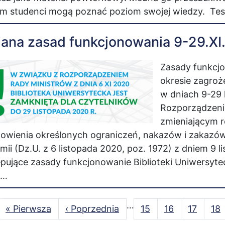
m studenci mogą poznać poziom swojej wiedzy. Test
ana zasad funkcjonowania 9-29.XI
Zasady funkcjo
okresie zagroż
w dniach 9-29 
Rozporządzeni
zmieniającym 
owienia określonych ograniczeń, nakazów i zakazó
mii (Dz.U. z 6 listopada 2020, poz. 1972) z dniem 9
pujące zasady funkcjonowanie Biblioteki Uniwersyte
e…
onicowanie
…
Pierwsza
« Pierwsza
Poprzednia
‹ Poprzednia
Strona
15
Strona
16
Bieżąca
17
St
18
strona
strona
strona