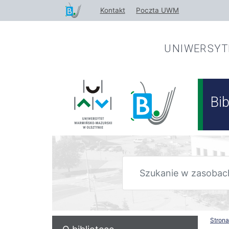
Przejdź
Kontakt
Poczta UWM
do
treści
UNIWERSY
Bi
Stron