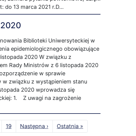
: do 13 marca 2021 r.D…
.2020
nowania Biblioteki Uniwersyteckiej w
enia epidemiologicznego obowiązujące
listopada 2020 W związku z
em Rady Ministrów z 6 listopada 2020
rozporządzenie w sprawie
w w związku z wystąpieniem stanu
 listopada 2020 wprowadza się
ckiej: 1. Z uwagi na zagrożenie
rona
Strona
19
Następna
Następna ›
Ostatnia
Ostatnia »
strona
strona