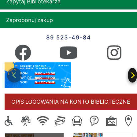
Zapytaj Bibliotekarza
Zaproponuj zakup
89 523-49-84
Poprzedni
N
OPIS LOGOWANIA NA KONTO BIBLIOTECZNE